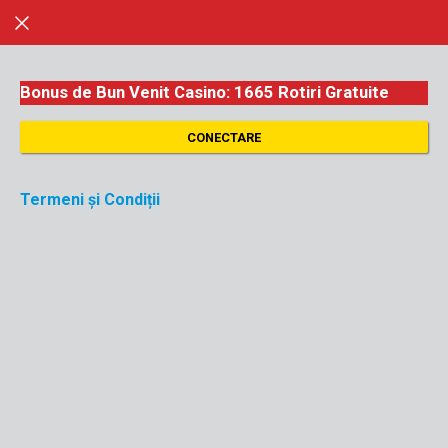
Bonus de Bun Venit Casino: 1665 Rotiri Gratuite
CONECTARE
Termeni și Condiții